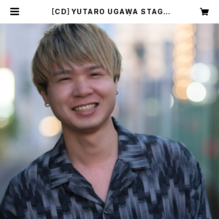
［CD］YUTARO UGAWA STAGE
COLLECTION 2023 | Yutaro U
gawa Official WebShop