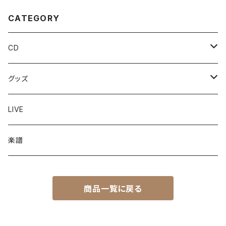
CATEGORY
CD
シングルCD
グッズ
ミニアルバムCD
ポストカード
LIVE
衣類
楽譜
その他
商品一覧に戻る
コースター