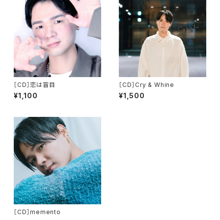
［CD］恋は盲目
［CD］Cry & Whine
¥1,100
¥1,500
［CD］memento