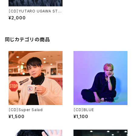
［CD］YUTARO UGAWA STA
GE COLLECTION 2023
¥2,000
同じカテゴリの商品
［CD］Super Salad
［CD］BLUE
¥1,500
¥1,100