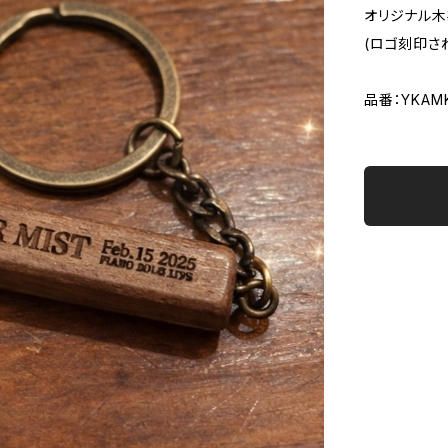
オリジナル
(ロゴ刻印さ
品番：YKAMK