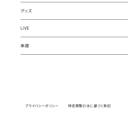
シングルCD
グッズ
ミニアルバムCD
ポストカード
LIVE
衣類
楽譜
その他
コースター
プライバシーポリシー
特定商取引法に基づく表記