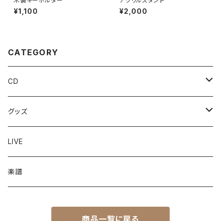
木製キーホルダー
アクリルスタンド
¥1,100
¥2,000
CATEGORY
CD
シングルCD
グッズ
ミニアルバムCD
ポストカード
LIVE
衣類
楽譜
その他
商品一覧に戻る